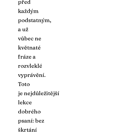
před
každým
podstatným,
a už
vůbec ne
květnaté
fráze a
rozvleklé
vyprávění.
Toto
je nejdůležitější
lekce
dobrého
psaní: bez
škrtání