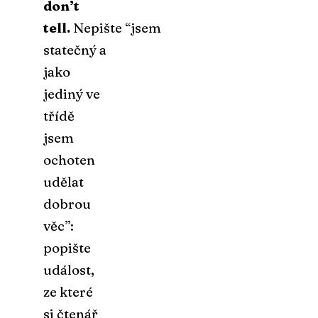
don’t
tell.
Nepište “jsem
statečný a
jako
jediný ve
třídě
jsem
ochoten
udělat
dobrou
věc”:
popište
událost,
ze které
si čtenář