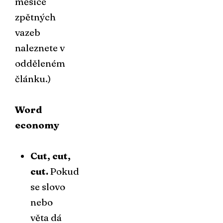
měsíce
zpětných
vazeb
naleznete v
odděleném
článku.
)
Word
economy
Cut, cut,
cut.
Pokud
se slovo
nebo
věta dá