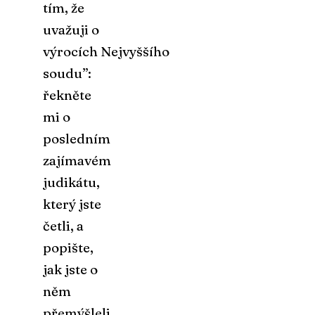
tím, že
uvažuji o
výrocích Nejvyššího
soudu”:
řekněte
mi o
posledním
zajímavém
judikátu,
který jste
četli, a
popište,
jak jste o
něm
přemýšleli.