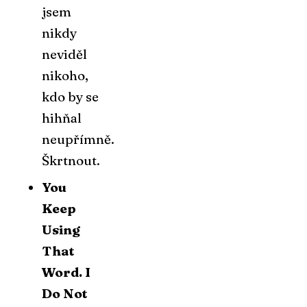
jsem
nikdy
neviděl
nikoho,
kdo by se
hihňal
neupřímně.
Škrtnout.
You
Keep
Using
That
Word. I
Do Not