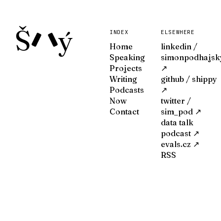
Š
ý
INDEX
ELSEWHERE
Home
linkedin /
Speaking
simonpodhajsk
Projects
↗
Writing
github / shippy
Podcasts
↗
Now
twitter /
Contact
sim_pod ↗
data talk
podcast ↗
evals.cz ↗
RSS