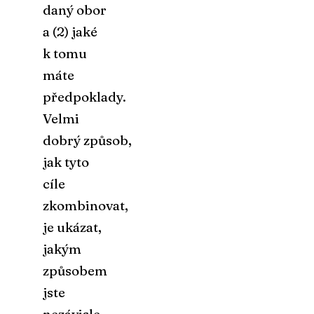
daný obor
a (2) jaké
k tomu
máte
předpoklady.
Velmi
dobrý způsob,
jak tyto
cíle
zkombinovat,
je ukázat,
jakým
způsobem
jste