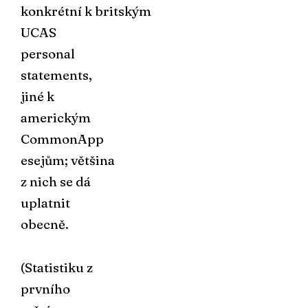
konkrétní k britským
UCAS
personal
statements,
jiné k
americkým
CommonApp
esejům; většina
z nich se dá
uplatnit
obecně.
(
Statistiku z
prvního