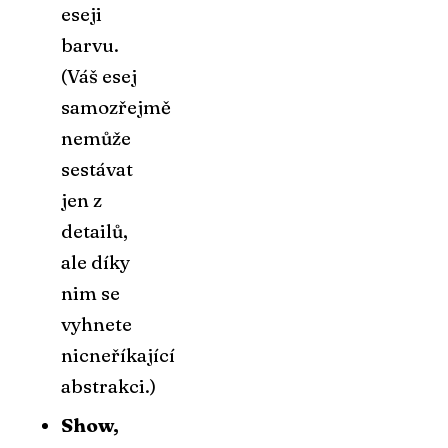
eseji
barvu.
(Váš esej
samozřejmě
nemůže
sestávat
jen z
detailů,
ale díky
nim se
vyhnete
nicneříkající
abstrakci.)
Show,