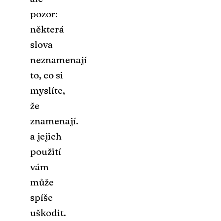
pozor:
některá
slova
neznamenají
to, co si
myslíte,
že
znamenají.
a jejich
použití
vám
může
spíše
uškodit.