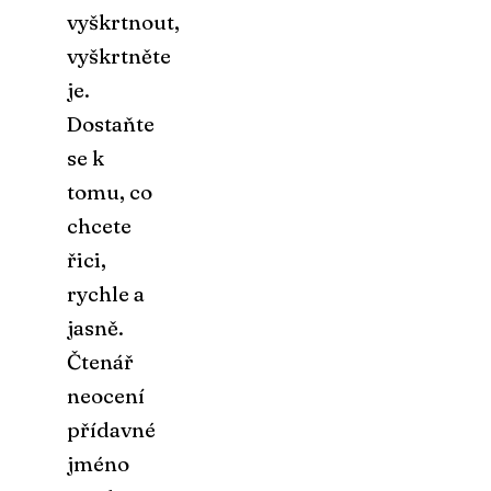
vyškrtnout,
vyškrtněte
je.
Dostaňte
se k
tomu, co
chcete
řici,
rychle a
jasně.
Čtenář
neocení
přídavné
jméno