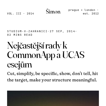
Šimon
prague + london ·
VOL. III · 2014
est. 2012
STUDIUM-V-ZAHRANICI
·
27 SEP, 2014
·
02 MINS READ
Nejčastější rady k
CommonApp a UCAS
esejům
Cut, simplify, be specific, show, don't tell, hit
the target, make your structure meaningful.