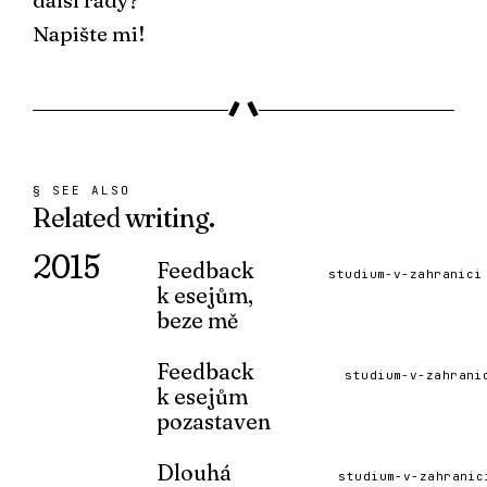
další rady?
Napište mi!
§ SEE ALSO
Related
writing.
2015
Feedback
studium-v-zahranici
k esejům,
beze mě
Nabídka na feedback k esejům
obnovena!
Feedback
studium-v-zahrani
k esejům
READ ↗
pozastaven
Kvůli nabitému závěrečnému semestru
přestávám stíhat poskytování zpětné
Dlouhá
studium-v-zahranic