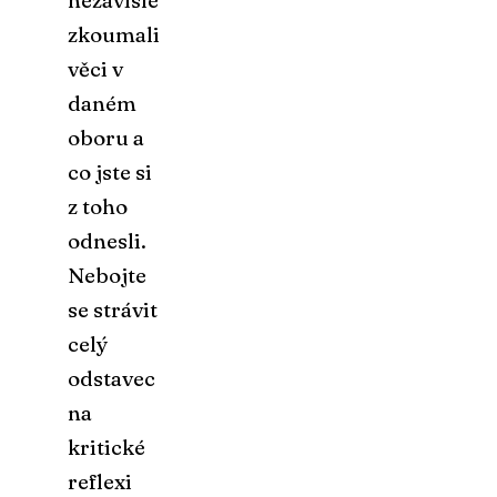
nezávisle
zkoumali
věci v
daném
oboru a
co jste si
z toho
odnesli.
Nebojte
se strávit
celý
odstavec
na
kritické
reflexi