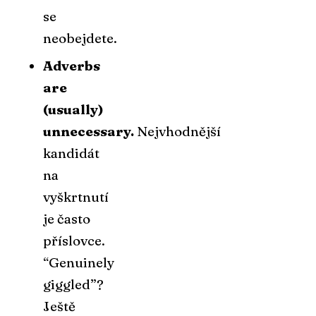
se
neobejdete.
Adverbs
are
(usually)
unnecessary.
Nejvhodnější
kandidát
na
vyškrtnutí
je často
příslovce.
“Genuinely
giggled”?
Ještě