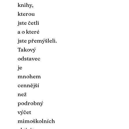
knihy,
kterou
jste četli
a o které
jste přemýšleli.
Takový
odstavec
je
mnohem
cennější
než
podrobný
výčet
mimoškolních