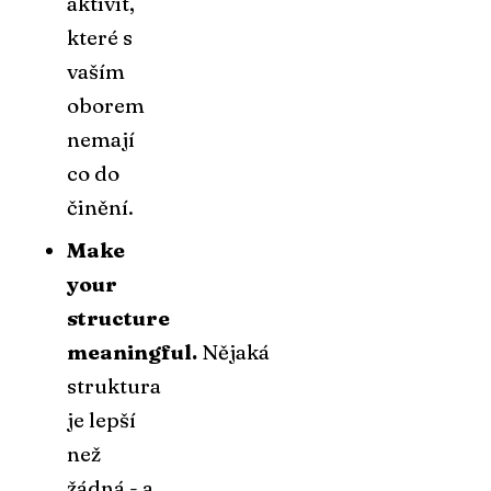
aktivit,
které s
vaším
oborem
nemají
co do
činění.
Make
your
structure
meaningful.
Nějaká
struktura
je lepší
než
žádná - a