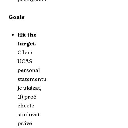
Goals
Hit the
target.
Cílem
UCAS
personal
statementu
je ukázat,
(1) proč
chcete
studovat
právě