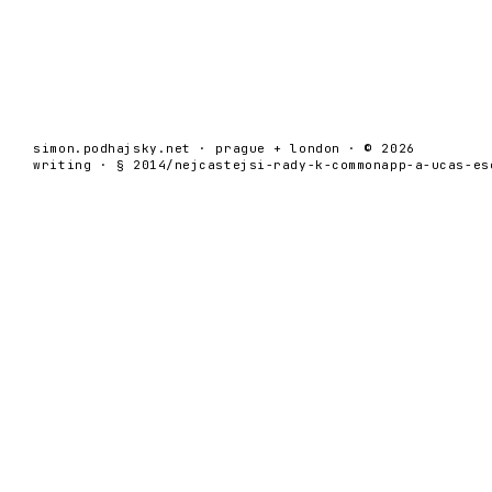
simon.podhajsky.net · prague + london · © 2026
writing · § 2014/nejcastejsi-rady-k-commonapp-a-ucas-es