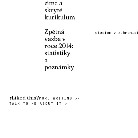
vazby.
zima a
skryté
READ ↗
kurikulum
O sebevraždě kamarádky a o tom, jak
se s ní vyrovnat.
Zpětná
studium-v-zahranic
vazba v
READ ↗
roce 2014:
statistiky
a
poznámky
Necestujte do minulosti, abyste
sledovali pád berlínské zdi. Anebo ano?
READ ↗
Liked this?
·
¶
MORE WRITING ↗
TALK TO ME ABOUT IT ↗