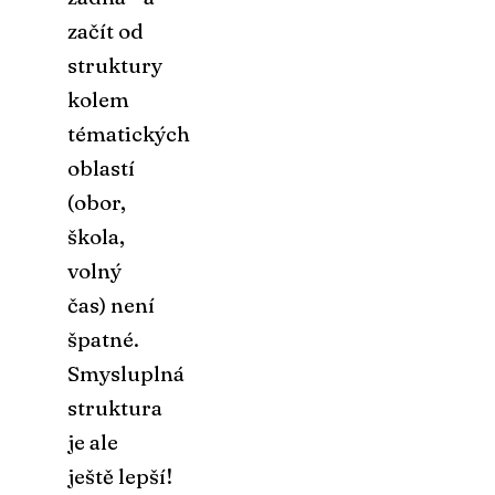
začít od
struktury
kolem
tématických
oblastí
(obor,
škola,
volný
čas) není
špatné.
Smysluplná
struktura
je ale
ještě lepší!