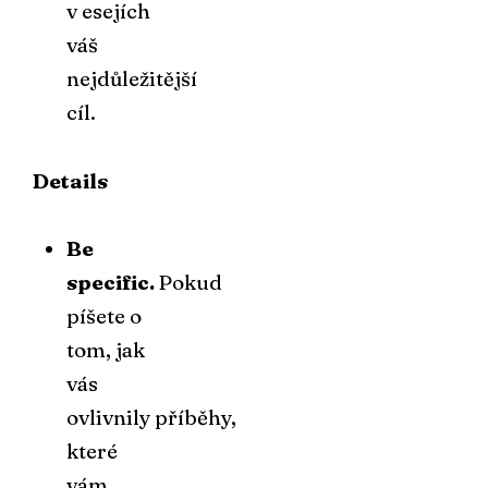
v esejích
váš
nejdůležitější
cíl.
Details
Be
specific.
Pokud
píšete o
tom, jak
vás
ovlivnily příběhy,
které
vám