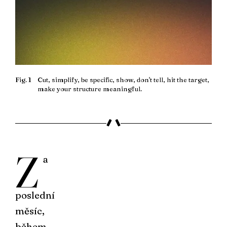
Fig. 1
Cut, simplify, be specific, show, don't tell, hit the target,
make your structure meaningful.
Z
a
poslední
měsíc,
během